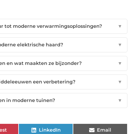
uur tot moderne verwarmingsoplossingen?
▼
oderne elektrische haard?
▼
n en wat maakten ze bijzonder?
▼
iddeleeuwen een verbetering?
▼
en in moderne tuinen?
▼
est
LinkedIn
Email