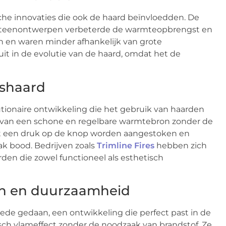
che innovaties die ook de haard beïnvloedden. De
oorsteenontwerpen verbeterde de warmteopbrengst en
n en waren minder afhankelijk van grote
it in de evolutie van de haard, omdat het de
ashaard
tionaire ontwikkeling die het gebruik van haarden
van een schone en regelbare warmtebron zonder de
t een druk op de knop worden aangestoken en
k bood. Bedrijven zoals
Trimline Fires
hebben zich
en die zowel functioneel als esthetisch
den en duurzaamheid
rede gedaan, een ontwikkeling die perfect past in de
isch vlameffect zonder de noodzaak van brandstof. Ze