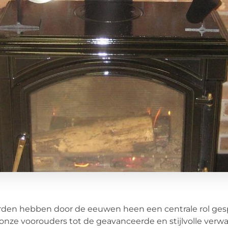
den hebben door de eeuwen heen een centrale rol gesp
onze voorouders tot de geavanceerde en stijlvolle ver