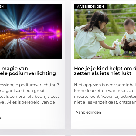
EN
AANBIEDINGEN
 magie van
Hoe je je kind helpt om 
nele podiumverlichting
zetten als iets niet lukt
essionele podiumverlichting?
Niet opgeven is een vaardighe
je organiseert een groot
leren doorzetten wanneer ze e
als een bruiloft, bedrijfsfeest
moeite loont. Vooral bij activit
ival. Alles is geregeld, van de
niet alles vanzelf gaat, ontsta
Aanbiedingen
n