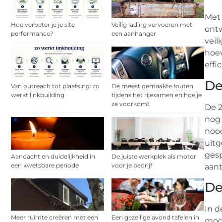
Met 
Hoe verbeter je je site
Veilig lading vervoeren met
ontw
performance?
een aanhanger
veil
hoev
effi
De
Van outreach tot plaatsing: zo
De meest gemaakte fouten
werkt linkbuilding
tijdens het rijexamen en hoe je
ze voorkomt
De 2
nog
noo
uitg
gesp
Aandacht en duidelijkheid in
De juiste werkplek als motor
een kwetsbare periode
voor je bedrijf
aant
De
In d
Meer ruimte creëren met een
Een gezellige avond tafelen in
mode