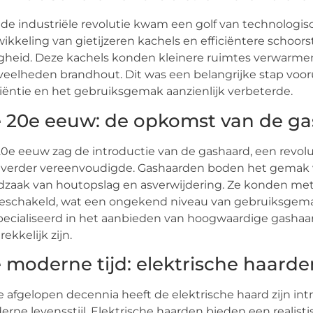
de industriële revolutie kwam een golf van technologis
ikkeling van gietijzeren kachels en efficiëntere sch
igheid. Deze kachels konden kleinere ruimtes verwarme
eelheden brandhout. Dit was een belangrijke stap vooru
ciëntie en het gebruiksgemak aanzienlijk verbeterde.
 20e eeuw: de opkomst van de g
0e eeuw zag de introductie van de gashaard, een revolu
 verder vereenvoudigde. Gashaarden boden het gemak 
dzaak van houtopslag en asverwijdering. Ze konden me
eschakeld, wat een ongekend niveau van gebruiksgema
ecialiseerd in het aanbieden van hoogwaardige gashaard
rekkelijk zijn.
 moderne tijd: elektrische haar
e afgelopen decennia heeft de elektrische haard zijn int
rne levensstijl. Elektrische haarden bieden een realist