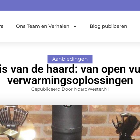
rs
Ons Team en Verhalen
Blog publiceren
Aanbiedingen
s van de haard: van open v
verwarmingsoplossingen
Gepubliceerd Door NoardWester.nl