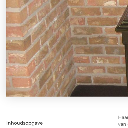
Haar
Inhoudsopgave
van 