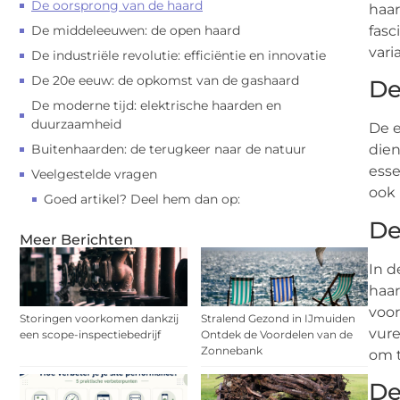
De oorsprong van de haard
haar
De middeleeuwen: de open haard
fasc
vari
De industriële revolutie: efficiëntie en innovatie
De 20e eeuw: de opkomst van de gashaard
De
De moderne tijd: elektrische haarden en
duurzaamheid
De e
Buitenhaarden: de terugkeer naar de natuur
dien
esse
Veelgestelde vragen
ook 
Goed artikel? Deel hem dan op:
De
Meer Berichten
In d
haar
voor
Storingen voorkomen dankzij
Stralend Gezond in IJmuiden
vure
een scope-inspectiebedrijf
Ontdek de Voordelen van de
Zonnebank
om t
De