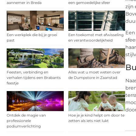
aannemer in Breda
een gemoedelijke sfeer
zijn
Bove
duur
Een 
Een werkplek die bij je groei
Een toekomst met afwisseling
sfee
past
en verantwoordelijkheid
haar
stij
Bu
Feesten, verbinding en
Alles wat u moet weten over
verhalen tijdens een Brabants
de Dumpstore in Zaanstad
Naas
feestje
bren
terr
mode
doo
Ontdek de magie van
Hoe je je kind helpt om door te
professionele
zetten als iets niet lukt
podiumverlichting