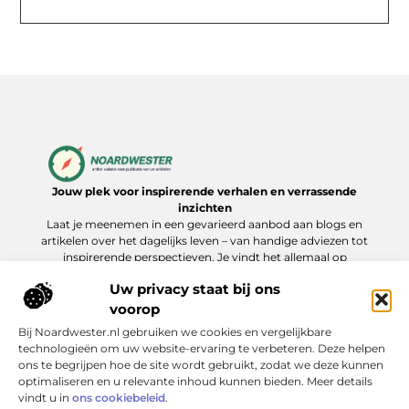
Jouw plek voor inspirerende verhalen en verrassende
inzichten
Laat je meenemen in een gevarieerd aanbod aan blogs en
artikelen over het dagelijks leven – van handige adviezen tot
inspirerende perspectieven. Je vindt het allemaal op
Noardwester.nl.
Uw privacy staat bij ons
voorop
Bij Noardwester.nl gebruiken we cookies en vergelijkbare
Onze informatie
technologieën om uw website-ervaring te verbeteren. Deze helpen
ons te begrijpen hoe de site wordt gebruikt, zodat we deze kunnen
Goede Backlinks Kopen: Zo Verhoog Je Jouw Online Zichtbaarheid Slim
Extra geld verdienen: slimme manieren die echt werken
optimaliseren en u relevante inhoud kunnen bieden. Meer details
Bericht categorie
vindt u in
ons cookiebeleid
.