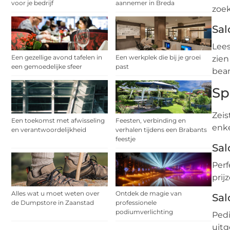
voor je bedrijf
aannemer in Breda
zoek
Sal
Lees
Een gezellige avond tafelen in
Een werkplek die bij je groei
zien
een gemoedelijke sfeer
past
bea
Sp
Zeis
Een toekomst met afwisseling
Feesten, verbinding en
enke
en verantwoordelijkheid
verhalen tijdens een Brabants
feestje
Sal
Perf
prij
Alles wat u moet weten over
Ontdek de magie van
Sal
de Dumpstore in Zaanstad
professionele
podiumverlichting
Pedi
uitg