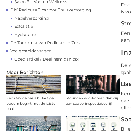
Salon 3 – Voeten Wellness
Door
DIY Pedicure Tips voor Thuisverzorging
is v
Nagelverzorging
Str
Exfoliatie
Een 
Hydratatie
een 
De Toekomst van Pedicure in Zeist
In
Veelgestelde vragen
Goed artikel? Deel hem dan op:
De w
spab
Meer Berichten
Bas
Een 
Een stevige basis bij lastige
Storingen voorkomen dankzij
over
bodem begint met de juiste
een scope-inspectiebedrijf
effe
paal
Spa
Bij 