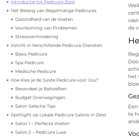
Introductie tot Pedicure Zeist
Welk
Het Belang van Regelmatige Pedicures
cent
Gezondheid van de Voeten
vast
de v
Voorkoming van Problemen
Stressvermindering
He
Inzicht in Verschillende Pedicure Diensten
Basis Pedicure
Rege
Door
Spa Pedicure
schi
Medische Pedicure
het 
Hoe Kies je de Juiste Pedicure voor Jou?
bloe
Beoordeel je Behoeften
Gez
Budget Overwegingen
Salon Selectie Tips
Een 
te h
Spotlight op Lokale Pedicure Salons in Zeist
and
Salon 1 – Perfecte Voeten
Salon 2 – Pedicure Luxe
Vo