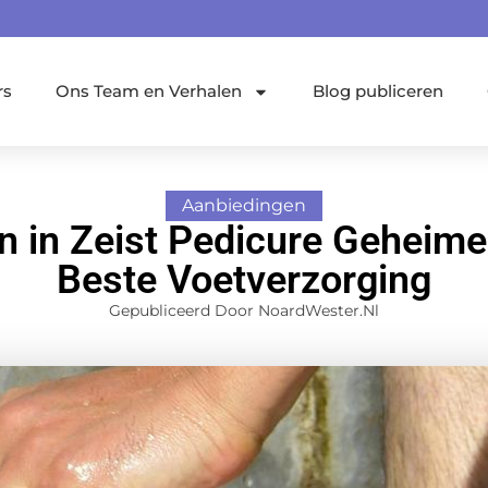
rs
Ons Team en Verhalen
Blog publiceren
Aanbiedingen
 in Zeist Pedicure Geheime
Beste Voetverzorging
Gepubliceerd Door NoardWester.nl