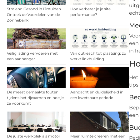
uitg
Stralend Gezond in IJmuiden
Hoe verbeter je je site
echt
Ontdek de Voordelen van de
performance?
Zonnebank
Med
Voor
een 
in h
Veilig lading vervoeren met
Van outreach tot plaatsing: zo
een aanhanger
werkt linkbuilding
Ho
Het 
tips
De meest gemaakte fouten
Aandacht en duidelijkheid in
Beo
tijdens het rijexamen en hoe je
een kwetsbare periode
ze voorkomt
Bepa
een 
Bu
De juiste werkplek als motor
Meer ruimte creëren met een
Pedi