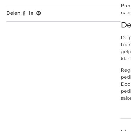
Bren
naar
Delen:
De
De p
toen
gelp
klan
Rege
pedi
Door
pedi
salo