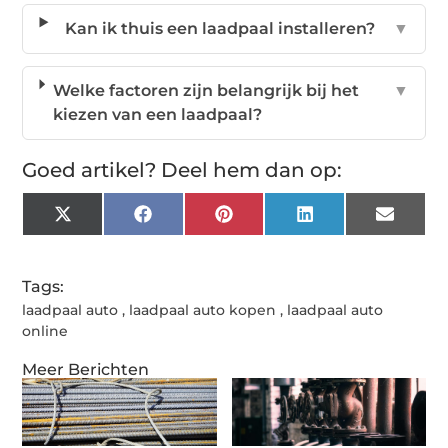
Kan ik thuis een laadpaal installeren?
▼
Welke factoren zijn belangrijk bij het
▼
kiezen van een laadpaal?
Goed artikel? Deel hem dan op:
X
Facebook
Pinterest
LinkedIn
Email
(Twitter)
Tags:
laadpaal auto
,
laadpaal auto kopen
,
laadpaal auto
online
Meer Berichten