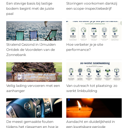
Een stevige basis bij lastige
Storingen voorkomen dankzij
bodem begint met de juiste
een scope-inspectiebedrijf
paal
Stralend Gezond in IJmuiden
Hoe verbeter je je site
Ontdek de Voordelen van de
performance?
Zonnebank
Veilig lading vervoeren met een
Van outreach tot plaatsing: zo
aanhanger
werkt linkbuilding
De meest gemaakte fouten
Aandacht en duidelijkheid in
tijdens het rijexamen en hoe je
een kwetsbare periode