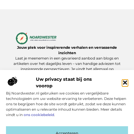
Jouw plek voor inspirerende verhalen en verrassende
inzichten
Laat je meenemen in een gevarieerd aanbod aan blogs en
artikelen over het dagelijks leven – van handige adviezen tot
inspirerende perspectieven. Je vindt het allemaal op
Noardwester.nl.
Uw privacy staat bij ons
voorop
Bij Noardwester.nl gebruiken we cookies en vergelijkbare
Onze informatie
technologieën om uw website-ervaring te verbeteren. Deze helpen
ons te begrijpen hoe de site wordt gebruikt, zodat we deze kunnen
Goede Backlinks Kopen: Zo Verhoog Je Jouw Online Zichtbaarheid Slim
Extra geld verdienen: slimme manieren die echt werken
optimaliseren en u relevante inhoud kunnen bieden. Meer details
Bericht categorie
vindt u in
ons cookiebeleid
.
Accepteren