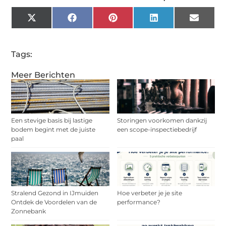
X
Facebook
Pinterest
LinkedIn
Email
(Twitter)
Tags:
Meer Berichten
Een stevige basis bij lastige
Storingen voorkomen dankzij
bodem begint met de juiste
een scope-inspectiebedrijf
paal
Stralend Gezond in IJmuiden
Hoe verbeter je je site
Ontdek de Voordelen van de
performance?
Zonnebank