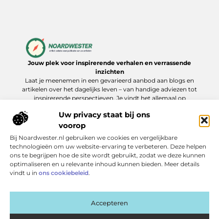
Jouw plek voor inspirerende verhalen en verrassende
inzichten
Laat je meenemen in een gevarieerd aanbod aan blogs en
artikelen over het dagelijks leven – van handige adviezen tot
inspirerende perspectieven. Je vindt het allemaal op
Noardwester.nl.
Uw privacy staat bij ons
voorop
Bij Noardwester.nl gebruiken we cookies en vergelijkbare
Onze informatie
technologieën om uw website-ervaring te verbeteren. Deze helpen
ons te begrijpen hoe de site wordt gebruikt, zodat we deze kunnen
Goede Backlinks Kopen: Zo Verhoog Je Jouw Online Zichtbaarheid Slim
Extra geld verdienen: slimme manieren die echt werken
optimaliseren en u relevante inhoud kunnen bieden. Meer details
Bericht categorie
vindt u in
ons cookiebeleid
.
Accepteren