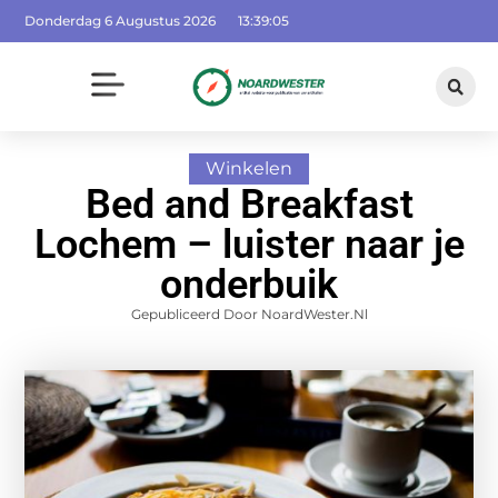
Donderdag 6 Augustus 2026
13:39:06
Winkelen
Bed and Breakfast
Lochem – luister naar je
onderbuik
Gepubliceerd Door NoardWester.nl