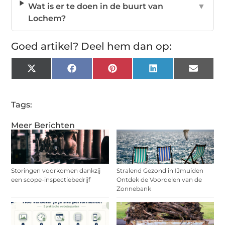
Wat is er te doen in de buurt van
▼
Lochem?
Goed artikel? Deel hem dan op:
X
Facebook
Pinterest
LinkedIn
Email
(Twitter)
Tags:
Meer Berichten
Storingen voorkomen dankzij
Stralend Gezond in IJmuiden
een scope-inspectiebedrijf
Ontdek de Voordelen van de
Zonnebank