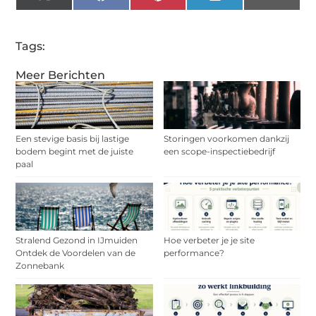
(Twitter)
Tags:
Meer Berichten
Een stevige basis bij lastige
Storingen voorkomen dankzij
bodem begint met de juiste
een scope-inspectiebedrijf
paal
Stralend Gezond in IJmuiden
Hoe verbeter je je site
Ontdek de Voordelen van de
performance?
Zonnebank