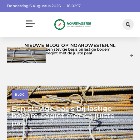
Donderdag 6 Augustus 2026
18:02:19
NIEUWE BLOG OP NOARDWESTER.NL
Een stevige basis bij lastige bodem
begint met de juiste paal
BLOG
Een stevige basis bij lastige
bodem begint met de juiste
paal
Een fundering is geen plek om te schatten. Zeker
niet als je bouwt op slappe lagen, met een hoge