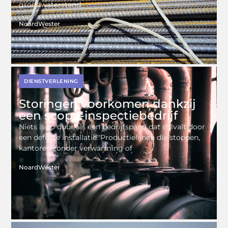
grondwaterstand
NoardWester
DIENSTVERLENING
Storingen voorkomen dankzij
een scope-inspectiebedrijf
Niets is zo duur als een bedrijfspand dat stilvalt door
een defecte installatie. Productielijnen die stoppen,
kantoren zonder verwarming of
NoardWester