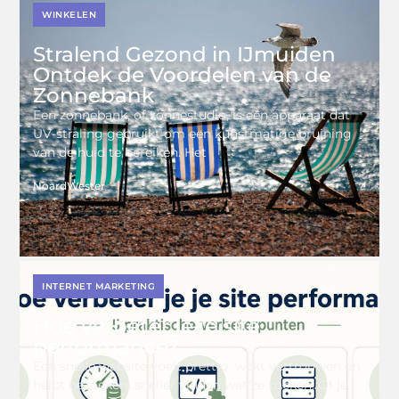
WINKELEN
Stralend Gezond in IJmuiden
Ontdek de Voordelen van de
Zonnebank
Een zonnebank, of zonnestudio, is een apparaat dat
UV-straling gebruikt om een kunstmatige bruining
van de huid te bereiken. Het
NoardWester
INTERNET MARKETING
Hoe verbeter je je site
performance?
Een snelle website voelt prettig, wekt vertrouwen en
helpt bezoekers sneller vinden wat ze zoeken. Of je