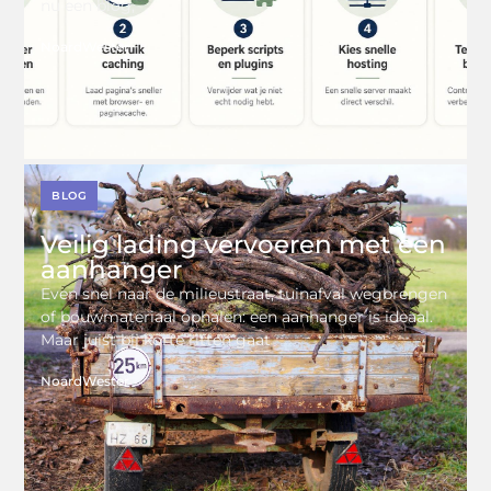
nu een blog,
NoardWester
BLOG
Veilig lading vervoeren met een
aanhanger
Even snel naar de milieustraat, tuinafval wegbrengen
of bouwmateriaal ophalen: een aanhanger is ideaal.
Maar juist bij korte ritten gaat
NoardWester