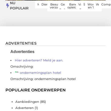
NU
Media
Dienstverlening
Beauty en
Gezondheid
Banen en
Vakantie
Sport
Woning
Winkelen
Compu
verzorging
opleidingen
en Tuin
POPULAIR
ADVERTENTIES
Advertenties
Hier adverteren? Meld je aan.
Omschrijving:
ondernemingsplan hotel
Omschrijving: ondernemingsplan hotel
POPULAIRE ONDERWERPEN
Aanbiedingen
(85)
Adverteren
(1)