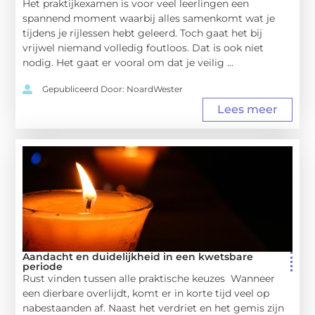
Het praktijkexamen is voor veel leerlingen een
spannend moment waarbij alles samenkomt wat je
tijdens je rijlessen hebt geleerd. Toch gaat het bij
vrijwel niemand volledig foutloos. Dat is ook niet
nodig. Het gaat er vooral om dat je veilig ...
Gepubliceerd Door: NoardWester
Lees meer
Aandacht en duidelijkheid in een kwetsbare
periode
Rust vinden tussen alle praktische keuzes Wanneer
een dierbare overlijdt, komt er in korte tijd veel op
nabestaanden af. Naast het verdriet en het gemis zijn