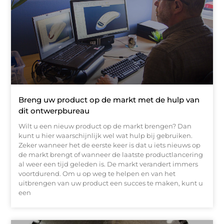
Breng uw product op de markt met de hulp van
dit ontwerpbureau
Wilt u een nieuw product op de markt brengen? Dan
kunt u hier waarschijnlijk wel wat hulp bij gebruiken.
Zeker wanneer het de eerste keer is dat u iets nieuws op
de markt brengt of wanneer de laatste productlancering
al weer een tijd geleden is. De markt verandert immers
voortdurend. Om u op weg te helpen en van het
uitbrengen van uw product een succes te maken, kunt u
een