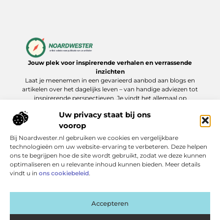
Jouw plek voor inspirerende verhalen en verrassende
inzichten
Laat je meenemen in een gevarieerd aanbod aan blogs en
artikelen over het dagelijks leven – van handige adviezen tot
inspirerende perspectieven. Je vindt het allemaal op
Noardwester.nl.
Uw privacy staat bij ons
voorop
Bij Noardwester.nl gebruiken we cookies en vergelijkbare
Onze informatie
technologieën om uw website-ervaring te verbeteren. Deze helpen
ons te begrijpen hoe de site wordt gebruikt, zodat we deze kunnen
Goede Backlinks Kopen: Zo Verhoog Je Jouw Online Zichtbaarheid Slim
Extra geld verdienen: slimme manieren die echt werken
optimaliseren en u relevante inhoud kunnen bieden. Meer details
Bericht categorie
vindt u in
ons cookiebeleid
.
Accepteren