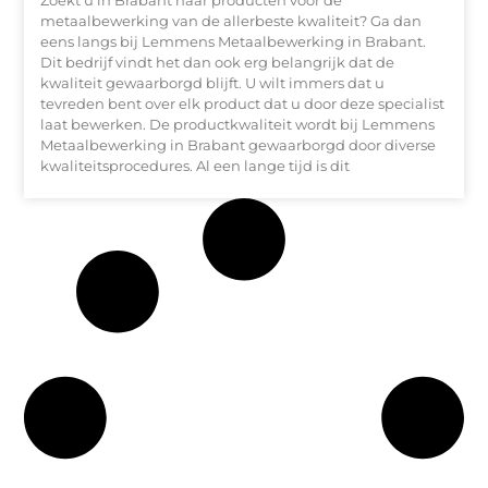
Zoekt u in Brabant naar producten voor de
metaalbewerking van de allerbeste kwaliteit? Ga dan
eens langs bij Lemmens Metaalbewerking in Brabant.
Dit bedrijf vindt het dan ook erg belangrijk dat de
kwaliteit gewaarborgd blijft. U wilt immers dat u
tevreden bent over elk product dat u door deze specialist
laat bewerken. De productkwaliteit wordt bij Lemmens
Metaalbewerking in Brabant gewaarborgd door diverse
kwaliteitsprocedures. Al een lange tijd is dit