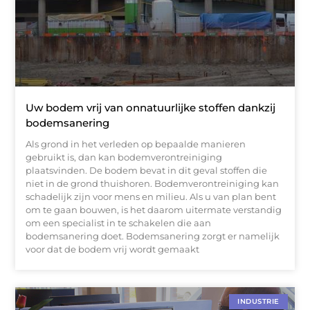
Uw bodem vrij van onnatuurlijke stoffen dankzij
bodemsanering
Als grond in het verleden op bepaalde manieren
gebruikt is, dan kan bodemverontreiniging
plaatsvinden. De bodem bevat in dit geval stoffen die
niet in de grond thuishoren. Bodemverontreiniging kan
schadelijk zijn voor mens en milieu. Als u van plan bent
om te gaan bouwen, is het daarom uitermate verstandig
om een specialist in te schakelen die aan
bodemsanering doet. Bodemsanering zorgt er namelijk
voor dat de bodem vrij wordt gemaakt
INDUSTRIE