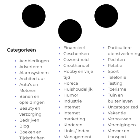
Financieel
Particuliere
Categorieën
Geschenken
dienstverlenin
Gezondheid
Rechten
Aanbiedingen
Groothandel
Relatie
Adverteren
Hobby en vrije
Sport
Alarmsysteem
tijd
Telefonie
Architectuur
Horeca
Testing
Auto’s en
Huishoudelijk
Toerisme
Motoren
Humor
Tuin en
Banen en
Industrie
buitenleven
opleidingen
Internet
Uncategorized
Beauty en
Internet
Vakantie
verzorging
marketing
Verbouwen
Bedrijven
Kinderen
Verenigingen
Blog
Links / Index
Vervoer en
Boeken en
Management
transport
Tijdschriften