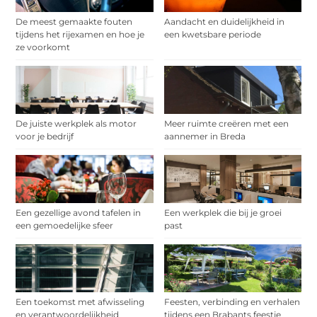
De meest gemaakte fouten
Aandacht en duidelijkheid in
tijdens het rijexamen en hoe je
een kwetsbare periode
ze voorkomt
De juiste werkplek als motor
Meer ruimte creëren met een
voor je bedrijf
aannemer in Breda
Een gezellige avond tafelen in
Een werkplek die bij je groei
een gemoedelijke sfeer
past
Een toekomst met afwisseling
Feesten, verbinding en verhalen
en verantwoordelijkheid
tijdens een Brabants feestje