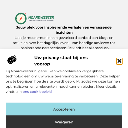
Jouw plek voor inspirerende verhalen en verrassende
inzichten
Laat je meenemen in een gevarieerd aanbod aan blogs en
artikelen over het dagelijks leven – van handige adviezen tot
inspirerende perspectieven. Je vindt het allemaal op
Noardwester.nl.
Uw privacy staat bij ons
voorop
Bij Noardwester.nl gebruiken we cookies en vergelijkbare
Onze informatie
technologieën om uw website-ervaring te verbeteren. Deze helpen
ons te begrijpen hoe de site wordt gebruikt, zodat we deze kunnen
Goede Backlinks Kopen: Zo Verhoog Je Jouw Online Zichtbaarheid Slim
Extra geld verdienen: slimme manieren die echt werken
optimaliseren en u relevante inhoud kunnen bieden. Meer details
Bericht categorie
vindt u in
ons cookiebeleid
.
Accepteren
Weigeren