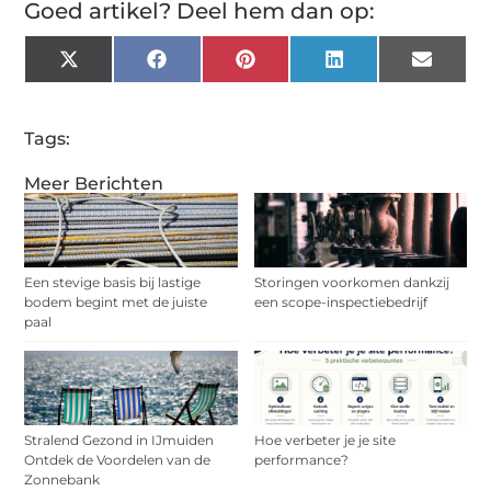
Goed artikel? Deel hem dan op:
X
Facebook
Pinterest
LinkedIn
Email
(Twitter)
Tags:
Meer Berichten
Een stevige basis bij lastige
Storingen voorkomen dankzij
bodem begint met de juiste
een scope-inspectiebedrijf
paal
Stralend Gezond in IJmuiden
Hoe verbeter je je site
Ontdek de Voordelen van de
performance?
Zonnebank