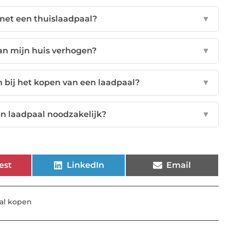
met een thuislaadpaal?
▼
an mijn huis verhogen?
▼
ij het kopen van een laadpaal?
▼
een laadpaal noodzakelijk?
▼
est
LinkedIn
Email
aal kopen