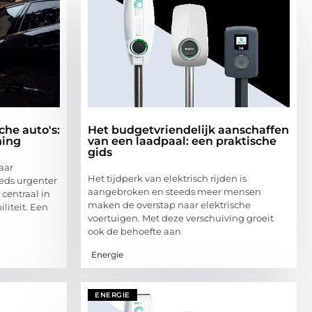
che auto's:
Het budgetvriendelijk aanschaffen
ning
van een laadpaal: een praktische
gids
naar
Het tijdperk van elektrisch rijden is
eds urgenter
aangebroken en steeds meer mensen
 centraal in
maken de overstap naar elektrische
liteit. Een
voertuigen. Met deze verschuiving groeit
ook de behoefte aan
Energie
ENERGIE