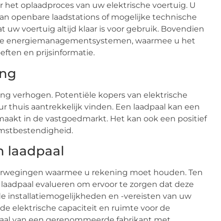
er het oplaadproces van uw elektrische voertuig. U
an openbare laadstations of mogelijke technische
 uw voertuig altijd klaar is voor gebruik. Bovendien
me energiemanagementsystemen, waarmee u het
ften en prijsinformatie.
ing
ng verhogen. Potentiële kopers van elektrische
r thuis aantrekkelijk vinden. Een laadpaal kan een
maakt in de vastgoedmarkt. Het kan ook een positief
omstbestendigheid.
n laadpaal
 overwegingen waarmee u rekening moet houden. Ten
laadpaal evalueren om ervoor te zorgen dat deze
de installatiemogelijkheden en -vereisten van uw
e elektrische capaciteit en ruimte voor de
dpaal van een gerenommeerde fabrikant met