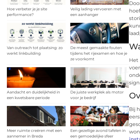
Door
Hoe verbeter je je site
Veilig lading vervoeren met
hoef
performance?
een aanhanger
stor
kun
laad
Wa
Van outreach tot plaatsing: zo
De meest gemaakte fouten
werkt linkbuilding
tijdens het rijexamen en hoe je
ze voorkomt
Het 
voer
onde
sign
Aandacht en duidelijkheid in
De juiste werkplek als motor
Ov
een kwetsbare periode
voor je bedrijf
Bij 
eers
gesc
Meer ruimte creëren met een
Een gezellige avond tafelen in
woni
aannemer in Breda
een gemoedelijke sfeer
inst