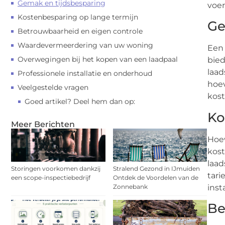
Gemak en tijdsbesparing
voer
Kostenbesparing op lange termijn
Ge
Betrouwbaarheid en eigen controle
Waardevermeerdering van uw woning
Een 
Overwegingen bij het kopen van een laadpaal
bied
laad
Professionele installatie en onderhoud
hoev
Veelgestelde vragen
kost
Goed artikel? Deel hem dan op:
Ko
Meer Berichten
Hoew
kost
laad
Storingen voorkomen dankzij
Stralend Gezond in IJmuiden
tari
een scope-inspectiebedrijf
Ontdek de Voordelen van de
Zonnebank
inst
Be