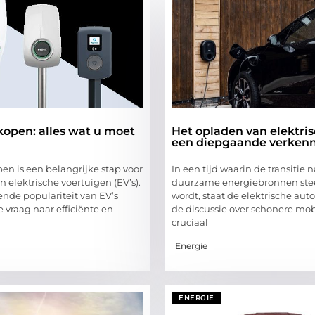
kopen: alles wat u moet
Het opladen van elektris
een diepgaande verken
en is een belangrijke stap voor
In een tijd waarin de transitie 
 elektrische voertuigen (EV’s).
duurzame energiebronnen ste
ende populariteit van EV’s
wordt, staat de elektrische auto
 vraag naar efficiënte en
de discussie over schonere mobi
cruciaal
Energie
ENERGIE