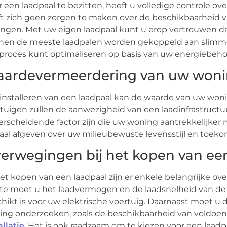
 een laadpaal te bezitten, heeft u volledige controle ov
t zich geen zorgen te maken over de beschikbaarheid v
ingen. Met uw eigen laadpaal kunt u erop vertrouwen dat
nen de meeste laadpalen worden gekoppeld aan slim
proces kunt optimaliseren op basis van uw energiebehoe
ardevermeerdering van uw won
installeren van een laadpaal kan de waarde van uw woni
tuigen zullen de aanwezigheid van een laadinfrastructuu
rscheidende factor zijn die uw woning aantrekkelijker 
aal afgeven over uw milieubewuste levensstijl en toek
erwegingen bij het kopen van ee
het kopen van een laadpaal zijn er enkele belangrijke
te moet u het laadvermogen en de laadsnelheid van de 
hikt is voor uw elektrische voertuig. Daarnaast moet u 
ng onderzoeken, zoals de beschikbaarheid van voldoend
allatie
. Het is ook raadzaam om te kiezen voor een laa