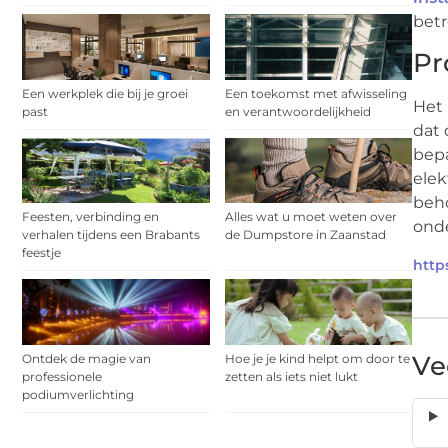
betr
Pr
Een werkplek die bij je groei
Een toekomst met afwisseling
Het 
past
en verantwoordelijkheid
dat 
bepa
elek
beho
Feesten, verbinding en
Alles wat u moet weten over
ond
verhalen tijdens een Brabants
de Dumpstore in Zaanstad
feestje
https
Ve
Ontdek de magie van
Hoe je je kind helpt om door te
professionele
zetten als iets niet lukt
podiumverlichting