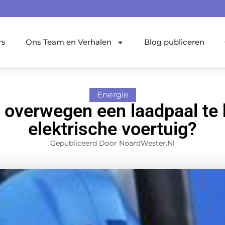
rs
Ons Team en Verhalen
Blog publiceren
Energie
overwegen een laadpaal te
elektrische voertuig?
Gepubliceerd Door NoardWester.nl