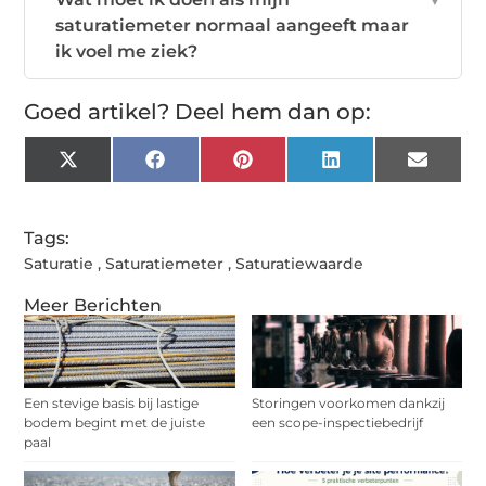
saturatiemeter normaal aangeeft maar
ik voel me ziek?
Goed artikel? Deel hem dan op:
X
Facebook
Pinterest
LinkedIn
Email
(Twitter)
Tags:
Saturatie
,
Saturatiemeter
,
Saturatiewaarde
Meer Berichten
Een stevige basis bij lastige
Storingen voorkomen dankzij
bodem begint met de juiste
een scope-inspectiebedrijf
paal