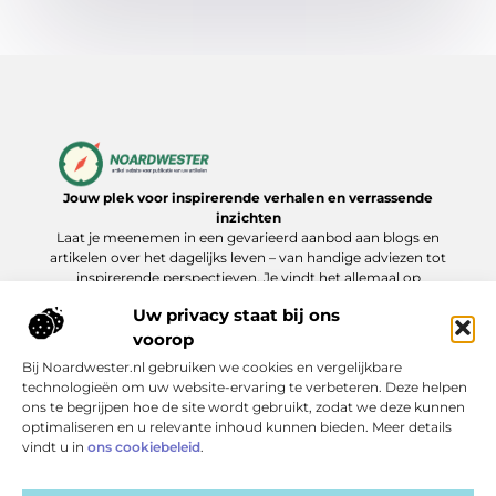
Jouw plek voor inspirerende verhalen en verrassende
inzichten
Laat je meenemen in een gevarieerd aanbod aan blogs en
artikelen over het dagelijks leven – van handige adviezen tot
inspirerende perspectieven. Je vindt het allemaal op
Noardwester.nl.
Uw privacy staat bij ons
voorop
Bij Noardwester.nl gebruiken we cookies en vergelijkbare
Onze informatie
technologieën om uw website-ervaring te verbeteren. Deze helpen
ons te begrijpen hoe de site wordt gebruikt, zodat we deze kunnen
Goede Backlinks Kopen: Zo Verhoog Je Jouw Online Zichtbaarheid Slim
Extra geld verdienen: slimme manieren die echt werken
optimaliseren en u relevante inhoud kunnen bieden. Meer details
Bericht categorie
vindt u in
ons cookiebeleid
.