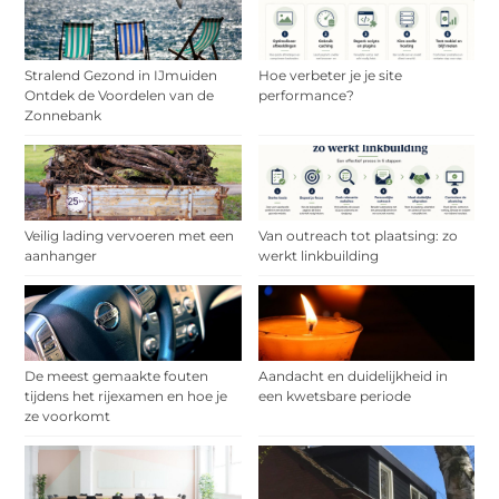
Stralend Gezond in IJmuiden
Hoe verbeter je je site
Ontdek de Voordelen van de
performance?
Zonnebank
Veilig lading vervoeren met een
Van outreach tot plaatsing: zo
aanhanger
werkt linkbuilding
De meest gemaakte fouten
Aandacht en duidelijkheid in
tijdens het rijexamen en hoe je
een kwetsbare periode
ze voorkomt