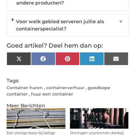
andere producten?
Voor welk gebied serveren jullie als
▼
containerspecialist?
Goed artikel? Deel hem dan op:
X
Facebook
Pinterest
LinkedIn
Email
(Twitter)
Tags:
Container huren
,
containerverhuur
,
goedkope
container
,
huur een container
Meer Berichten
Een stevige basis bij lastige
Storingen voorkomen dankzij