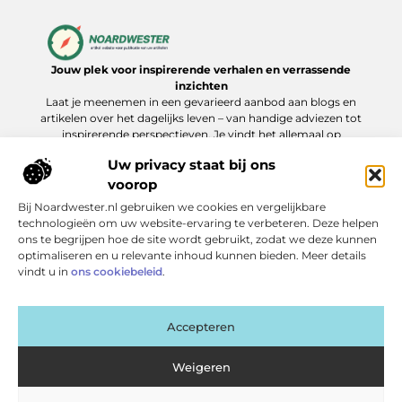
Jouw plek voor inspirerende verhalen en verrassende
inzichten
Laat je meenemen in een gevarieerd aanbod aan blogs en
artikelen over het dagelijks leven – van handige adviezen tot
inspirerende perspectieven. Je vindt het allemaal op
Noardwester.nl.
Uw privacy staat bij ons
voorop
Bij Noardwester.nl gebruiken we cookies en vergelijkbare
Onze informatie
technologieën om uw website-ervaring te verbeteren. Deze helpen
ons te begrijpen hoe de site wordt gebruikt, zodat we deze kunnen
Goede Backlinks Kopen: Zo Verhoog Je Jouw Online Zichtbaarheid Slim
Extra geld verdienen: slimme manieren die echt werken
optimaliseren en u relevante inhoud kunnen bieden. Meer details
Bericht categorie
vindt u in
ons cookiebeleid
.
Accepteren
Weigeren