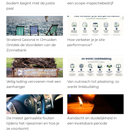
bodem begint met de juiste
een scope-inspectiebedrijf
paal
Stralend Gezond in IJmuiden
Hoe verbeter je je site
Ontdek de Voordelen van de
performance?
Zonnebank
Veilig lading vervoeren met een
Van outreach tot plaatsing: zo
aanhanger
werkt linkbuilding
De meest gemaakte fouten
Aandacht en duidelijkheid in
tijdens het rijexamen en hoe je
een kwetsbare periode
ze voorkomt