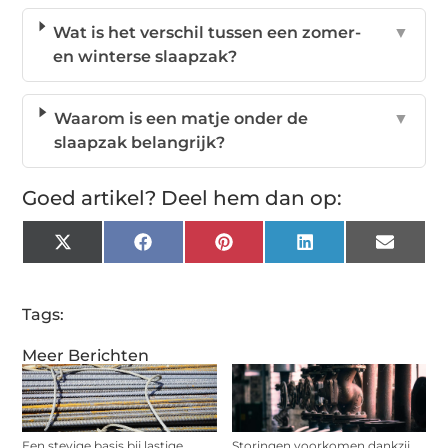
Wat is het verschil tussen een zomer-
▼
en winterse slaapzak?
Waarom is een matje onder de
▼
slaapzak belangrijk?
Goed artikel? Deel hem dan op:
X
Facebook
Pinterest
LinkedIn
Email
(Twitter)
Tags:
Meer Berichten
Een stevige basis bij lastige
Storingen voorkomen dankzij