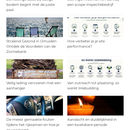
bodem begint met de juiste
een scope-inspectiebedrijf
paal
Stralend Gezond in IJmuiden
Hoe verbeter je je site
Ontdek de Voordelen van de
performance?
Zonnebank
Veilig lading vervoeren met een
Van outreach tot plaatsing: zo
aanhanger
werkt linkbuilding
De meest gemaakte fouten
Aandacht en duidelijkheid in
tijdens het rijexamen en hoe je
een kwetsbare periode
ze voorkomt