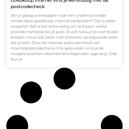
Goedkoop internet vind je eenvoudig met de
postcodecheck
Wil je graag overstappen naar een andere provider
omdat deze goedkoop internet aanbieden? Dat is zeker
mogelijk! Wel is het soms lastig om te kiezen welke
provider het beste bij je past. Je wilt natuurlijk niet teveel
betalen maar ook zeker niet inleveren op bepaalde eisen
die je stelt. Door de internet postcodecheck van
Internetpostcodecheck.nl te gebruiken vind je de
hoogste kwaliteit abonnement tegen een lage prijs. Ook
kun je