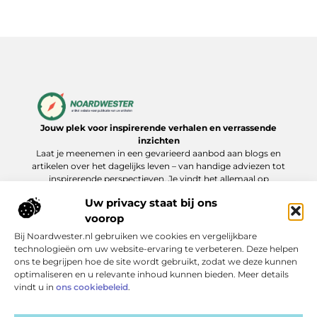
Jouw plek voor inspirerende verhalen en verrassende
inzichten
Laat je meenemen in een gevarieerd aanbod aan blogs en
artikelen over het dagelijks leven – van handige adviezen tot
inspirerende perspectieven. Je vindt het allemaal op
Noardwester.nl.
Uw privacy staat bij ons
voorop
Bij Noardwester.nl gebruiken we cookies en vergelijkbare
Onze informatie
technologieën om uw website-ervaring te verbeteren. Deze helpen
ons te begrijpen hoe de site wordt gebruikt, zodat we deze kunnen
Goede Backlinks Kopen: Zo Verhoog Je Jouw Online Zichtbaarheid Slim
Extra geld verdienen: slimme manieren die echt werken
optimaliseren en u relevante inhoud kunnen bieden. Meer details
Bericht categorie
vindt u in
ons cookiebeleid
.