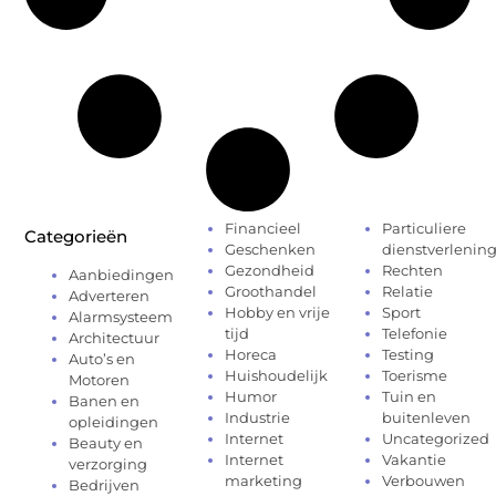
Financieel
Particuliere
Categorieën
Geschenken
dienstverlenin
Gezondheid
Rechten
Aanbiedingen
Groothandel
Relatie
Adverteren
Hobby en vrije
Sport
Alarmsysteem
tijd
Telefonie
Architectuur
Horeca
Testing
Auto’s en
Huishoudelijk
Toerisme
Motoren
Humor
Tuin en
Banen en
Industrie
buitenleven
opleidingen
Internet
Uncategorized
Beauty en
Internet
Vakantie
verzorging
marketing
Verbouwen
Bedrijven