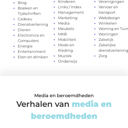
Kinderen
Verenigingen
Blog
Links / Index
Vervoer en
Boeken en
Management
transport
Tijdschriften
Marketing
Webdesign
Cadeau
Media
Winkelen
Dienstverlening
Meubels
Woning en Tui
Dieren
MKB
Woningen
Electronica en
Mobiliteit
Zakelijk
Computers
Mode en
Zakelijke
Energie
Kleding
dienstverlenin
Entertainment
Muziek
Zorg
Eten en drinken
Onderwijs
Media en beroemdheden
Verhalen van
media en
beroemdheden