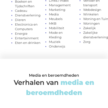
Links / Index
Vervoer en
Boeken en
Management
transport
Tijdschriften
Marketing
Webdesign
Cadeau
Media
Winkelen
Dienstverlening
Meubels
Woning en Tui
Dieren
MKB
Woningen
Electronica en
Mobiliteit
Zakelijk
Computers
Mode en
Zakelijke
Energie
Kleding
dienstverlenin
Entertainment
Muziek
Zorg
Eten en drinken
Onderwijs
Media en beroemdheden
Verhalen van
media en
beroemdheden