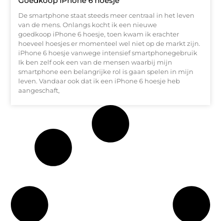
Goedkoop iPhone 6 hoesje
De smartphone staat steeds meer centraal in het leven
van de mens. Onlangs kocht ik een nieuwe
goedkoop iPhone 6 hoesje, toen kwam ik erachter
hoeveel hoesjes er momenteel wel niet op de markt zijn.
iPhone 6 hoesje vanwege intensief smartphonegebruik
Ik ben zelf ook een van de mensen waarbij mijn
smartphone een belangrijke rol is gaan spelen in mijn
leven. Vandaar ook dat ik een iPhone 6 hoesje heb
aangeschaft,