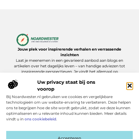
Jouw plek voor inspirerende verhalen en verrassende
inzichten
Laat je meenemen in een gevarieerd aanbod aan blogs en
artikelen over het dagelijks leven – van handige adviezen tot
inspirerende perspectieven. Je vindt het allemaal op
Noardwester.nl.
Uw privacy staat bij ons
voorop
Bij Noardwester.nl gebruiken we cookies en vergelijkbare
Onze informatie
technologieën om uw website-ervaring te verbeteren. Deze helpen
ons te begrijpen hoe de site wordt gebruikt, zodat we deze kunnen
Goede Backlinks Kopen: Zo Verhoog Je Jouw Online Zichtbaarheid Slim
Extra geld verdienen: slimme manieren die echt werken
optimaliseren en u relevante inhoud kunnen bieden. Meer details
Bericht categorie
vindt u in
ons cookiebeleid
.
Accepteren