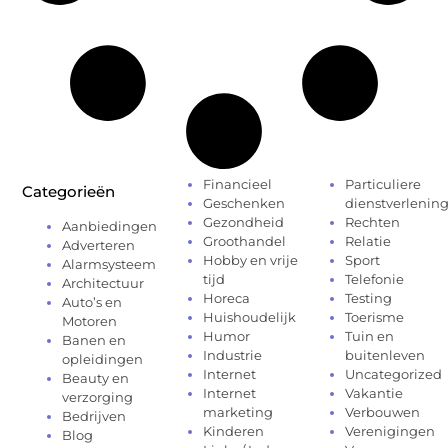
Financieel
Particuliere
Categorieën
Geschenken
dienstverlenin
Gezondheid
Rechten
Aanbiedingen
Groothandel
Relatie
Adverteren
Hobby en vrije
Sport
Alarmsysteem
tijd
Telefonie
Architectuur
Horeca
Testing
Auto’s en
Huishoudelijk
Toerisme
Motoren
Humor
Tuin en
Banen en
Industrie
buitenleven
opleidingen
Internet
Uncategorized
Beauty en
Internet
Vakantie
verzorging
marketing
Verbouwen
Bedrijven
Kinderen
Verenigingen
Blog