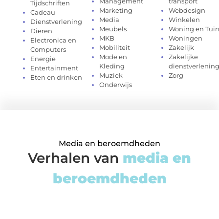
Management
transport
Tijdschriften
Marketing
Webdesign
Cadeau
Media
Winkelen
Dienstverlening
Meubels
Woning en Tui
Dieren
MKB
Woningen
Electronica en
Mobiliteit
Zakelijk
Computers
Mode en
Zakelijke
Energie
Kleding
dienstverlenin
Entertainment
Muziek
Zorg
Eten en drinken
Onderwijs
Media en beroemdheden
Verhalen van
media en
beroemdheden