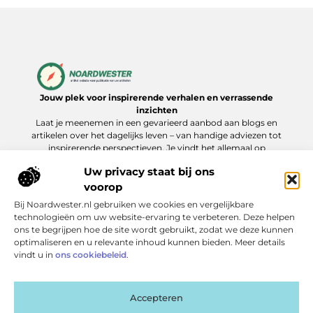
Jouw plek voor inspirerende verhalen en verrassende
inzichten
Laat je meenemen in een gevarieerd aanbod aan blogs en
artikelen over het dagelijks leven – van handige adviezen tot
inspirerende perspectieven. Je vindt het allemaal op
Noardwester.nl.
Uw privacy staat bij ons
voorop
Bij Noardwester.nl gebruiken we cookies en vergelijkbare
Onze informatie
technologieën om uw website-ervaring te verbeteren. Deze helpen
ons te begrijpen hoe de site wordt gebruikt, zodat we deze kunnen
Goede Backlinks Kopen: Zo Verhoog Je Jouw Online Zichtbaarheid Slim
Extra geld verdienen: slimme manieren die echt werken
optimaliseren en u relevante inhoud kunnen bieden. Meer details
Bericht categorie
vindt u in
ons cookiebeleid
.
Accepteren