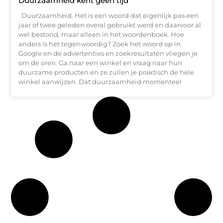
Duurzaamheid kent geen tijd
Duurzaamheid. Het is een woord dat eigenlijk pas een
jaar of twee geleden overal gebruikt werd en daarvoor al
wel bestond, maar alleen in het woordenboek. Hoe
anders is het tegenwoordig? Zoek het woord op in
Google en de advertenties en zoekresultaten vliegen je
om de oren. Ga naar een winkel en vraag naar hun
duurzame producten en ze zullen je praktisch de hele
winkel aanwijzen. Dat duurzaamheid momenteel