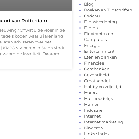
Blog
Boeken en Tijdschriften
Cadeau
 buurt van Rotterdam
Dienstverlening
Dieren
euwing? Of wilt u de vloer in de
Electronica en
 tegels kopen waar u jarenlang
Computers
e laten adviseren over het
Energie
ij KROON Vloeren in Steen vindt
Entertainment
ogwaardige kwaliteit. Daarom
Eten en drinken
Financieel
Geschenken
Gezondheid
Groothandel
Hobby en vrije tijd
Horeca
Huishoudelijk
Humor
Industrie
Internet
Internet marketing
Kinderen
Links / Index