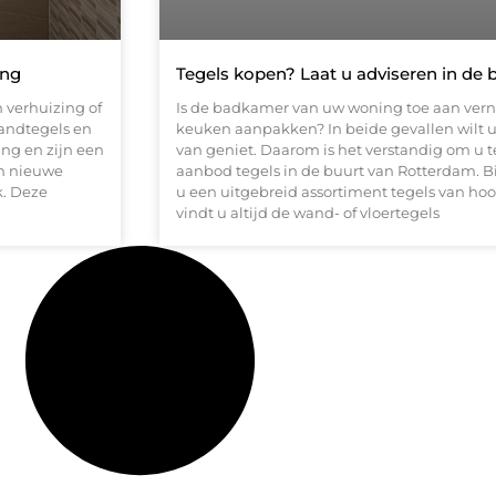
ing
Tegels kopen? Laat u adviseren in de
 verhuizing of
Is de badkamer van uw woning toe aan verni
wandtegels en
keuken aanpakken? In beide gevallen wilt u
ing en zijn een
van geniet. Daarom is het verstandig om u t
an nieuwe
aanbod tegels in de buurt van Rotterdam. B
k. Deze
u een uitgebreid assortiment tegels van ho
vindt u altijd de wand- of vloertegels