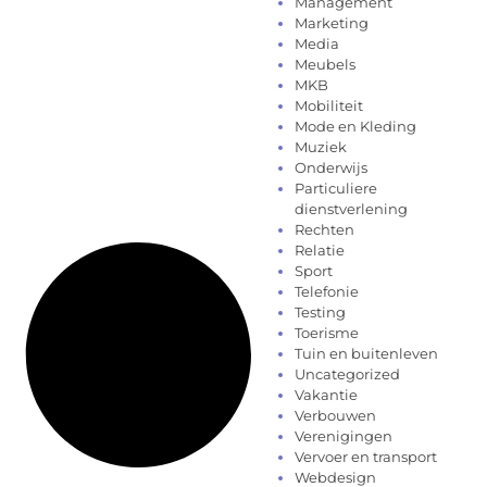
Management
Marketing
Media
Meubels
MKB
Mobiliteit
Mode en Kleding
Muziek
Onderwijs
Particuliere
dienstverlening
Rechten
Relatie
Sport
Telefonie
Testing
Toerisme
Tuin en buitenleven
Uncategorized
Vakantie
Verbouwen
Verenigingen
Vervoer en transport
Webdesign