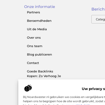
Onze informatie
Berich
Partners
Beroemdheden
Uit de Media
Over ons
Ons team
Blog publiceren
Contact
Goede Backlinks
Kopen: Zo Verhoog Je
Jouw Online
Zichtbaarheid Slim
Uw privacy s
Extra geld verdienen:
Bij Noardwester.nl gebruiken we cookies en vergelijkbare
slimme manieren die
helpen ons te begrijpen hoe de site wordt gebruikt, zoda
echt werken