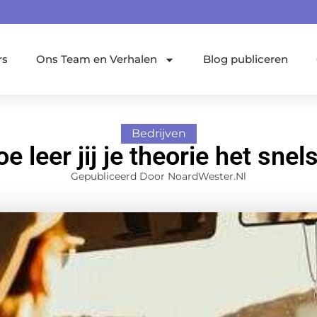
rs
Ons Team en Verhalen
Blog publiceren
Bedrijven
e leer jij je theorie het snel
Gepubliceerd Door NoardWester.nl