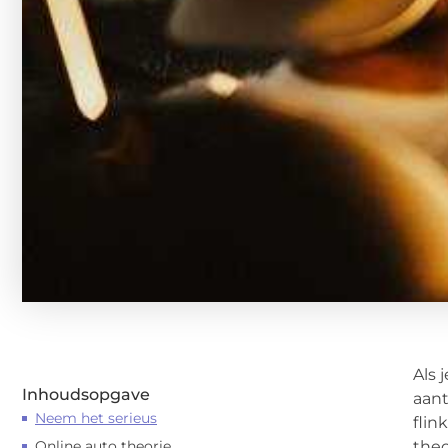
Als 
Inhoudsopgave
aant
Neem het serieus
flin
Online auto theorie
theo