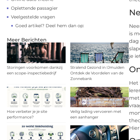
Oplettende passagier
Ne
Veelgestelde vragen
Goed artikel? Deel hem dan op:
Neem
is m
Meer Berichten
dag 
slap
je i
On
Storingen voorkomen dankzij
Stralend Gezond in IJmuiden
een scope-inspectiebedrijf
Ontdek de Voordelen van de
Zonnebank
Het 
lere
met 
vraa
Hoe verbeter je je site
Veilig lading vervoeren met
mome
performance?
een aanhanger
theo
Hier