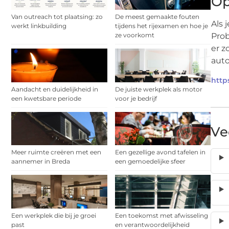
Op
Van outreach tot plaatsing: zo
De meest gemaakte fouten
Als 
werkt linkbuilding
tijdens het rijexamen en hoe je
ze voorkomt
Prob
er z
auto
http
Aandacht en duidelijkheid in
De juiste werkplek als motor
een kwetsbare periode
voor je bedrijf
Ve
Meer ruimte creëren met een
Een gezellige avond tafelen in
aannemer in Breda
een gemoedelijke sfeer
Een werkplek die bij je groei
Een toekomst met afwisseling
past
en verantwoordelijkheid