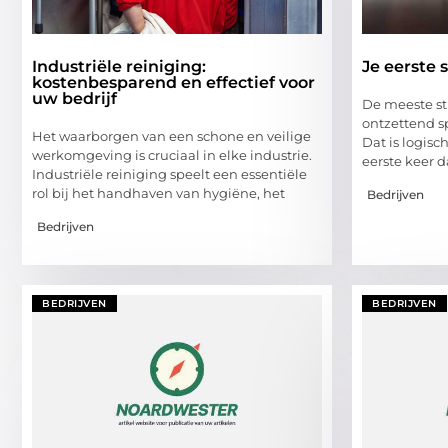
Industriële reiniging:
Je eerste 
kostenbesparend en effectief voor
uw bedrijf
De meeste s
ontzettend s
Het waarborgen van een schone en veilige
Dat is logisc
werkomgeving is cruciaal in elke industrie.
eerste keer d
Industriële reiniging speelt een essentiële
rol bij het handhaven van hygiëne, het
Bedrijven
Bedrijven
BEDRIJVEN
BEDRIJVEN