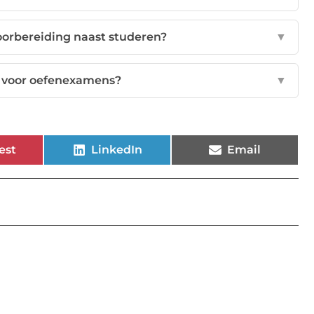
oorbereiding naast studeren?
▼
en voor oefenexamens?
▼
est
LinkedIn
Email