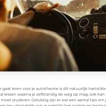
je gaat leren voor je autotheorie is dit natuurlijk hartst
al lessen waarna je zelfstandig de weg op mag, ook kan h
k moet studeren. Gelukkig zijn er wel een aantal tips om je
rie (en uiteindelijk ook je praktijk) het snelste en beste 